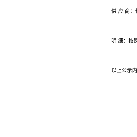
供 应 商
明 细：
以上公示内