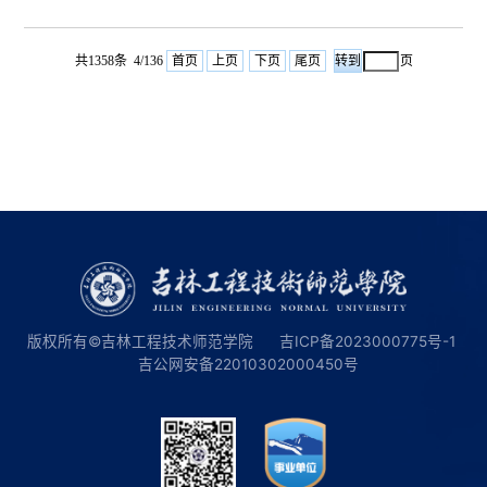
题进行申报。申请人可对选题方向进行具体
信息的通知》转发给你们。请各部门按照通
化设计，也可自拟选题。二、申报条件课题
知要求，积极组织申报。一、推荐标准
申请人须具有独立承担研究任务与有效组织
（一）政治标准拥护中国共产党领导，增强
共1358条 4/136
首页
上页
下页
尾页
页
科研团队的能力。...
“四个意识”、坚定“四个自信”、做到“两个维
护”，全面贯彻落实党的教育方针。（二）学
风道德学风正派、作风严谨、客观公正、廉
洁自律，具有公信力、影响力，具有良好的
职业道德、社会形象，无不良信誉记录。
（三）学术水平1.具有正高级专业技术职务
（...
版权所有©吉林工程技术师范学院
吉ICP备2023000775号-1
吉公网安备22010302000450号