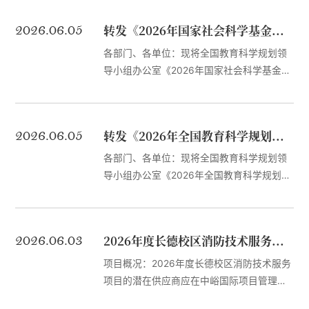
告》《2026年全国教育科学规划中国教育法
2026.06.05
转发《2026年国家社会科学基金教育学重大项目招标公告》
治与全球教育治理研究专项申报公告》
《2026年全国教育科学规划学生发展研究专
各部门、各单位：现将全国教育科学规划领
项申报公告》《2026年全国教育科学规划学
导小组办公室《2026年国家社会科学基金教
科建设与研究生培养研究专项申报公告》转
育学重大项目招标公告》转发给你们。请各
发给你们。请各部门按照通知要求，积极组
部门按照通知要求，积极组织申报。一、招
织申报。一、申报要求（一）终身教育体系
标工作要求坚持以习近平新时代中国特色社
2026.06.05
转发《2026年全国教育科学规划年度项目申报公告》
研究专项具体申报要求参见全国教育科学规
会主义思想为指导，以习近平总书记关于教
划领导小组办公室官网《...
育的重要论述为引领，全面贯彻落实党的二
各部门、各单位：现将全国教育科学规划领
十大和二十届历次全会精神，深入实施《中
导小组办公室《2026年全国教育科学规划年
共中央关于加快构建中国特色哲学社会科学
度项目申报公告》转发给你们。请各部门按
的意见》，坚持正确的政治方向、价值取向
照通知要求，积极组织申报。一、项目类别
和学术导向，以对推进党的理论创新、...
2026年全国教育科学规划年度项目包含国家
2026.06.03
2026年度长德校区消防技术服务项目校内磋商公告
社会科学基金教育学重点项目、一般项目、
青年项目和西部项目；教育部重点项目、青
项目概况：2026年度长德校区消防技术服务
年项目和博士生项目。国家重点项目应围绕
项目的潜在供应商应在中峪国际项目管理有
科教兴国战略、教育改革发展重要理论和实
限公司获取校内磋商文件，并于2026年6月