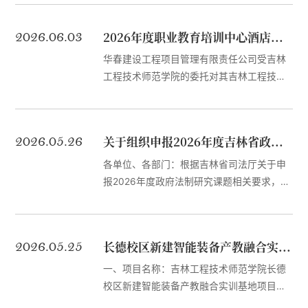
践问题、教育学科重要基础和前沿问题开展
10日14时00分（北京时间）前提交响应文
原创性研究，鼓励学科交叉。...
件。一、项目基本情况：1、项目编号：
2026.06.03
2026年度职业教育培训中心酒店招标项目成交结果公告
ZYGJ-ZCFW-26135。2、项目名称：2026
年度长德校区消防技术服务项目。3、采购方
华春建设工程项目管理有限责任公司受吉林
式：校内磋商。4、预算金额：17.5万元，有
工程技术师范学院的委托对其吉林工程技术
超出预算金额的投标，采购人不予接受。5、
师范学院2026年度职业教育培训中心酒店招
最高限价：17.5万元。6、服务需求：2026
标项目（项目编号:HC-JLZB-2026-394）
年度长德校区消防技术服务项目（...
进行校内竞争性磋商。该项目已于2026年
2026.05.26
关于组织申报2026年度吉林省政府法制研究课题的通知
06月02日14时30分（北京时间）在吉林省
长春市经开区会展大街与南湖大路交汇总部
各单位、各部门：根据吉林省司法厅关于申
基地金融第五城18栋二楼会议室进行了校内
报2026年度政府法制研究课题相关要求，为
竞争性磋商，现将本次成交结果公布如下：
做好我校课题申报组织工作，现将有关事项
成交单位一名称：宽城区广源宾馆（个体工
通知如下：一、申报总体要求以推动新时代
商户）成交单位地址：长春市宽城区凯旋路
吉林振兴为根本遵循，聚焦全面推进依法治
2026.05.25
长德校区新建智能装备产教融合实训基地项目方案设计及工程咨询服务成交结果公告
与庆丰路交汇（...
省、建设法治吉林，围绕省委、省政府重点
工作与吉林法治建设理论实践问题，坚持应
一、项目名称：吉林工程技术师范学院长德
用对策研究为主、基础理论研究为辅，产出
校区新建智能装备产教融合实训基地项目方
高质量、可转化的研究成果与对策建议，服
案设计及工程咨询服务二、项目编号：