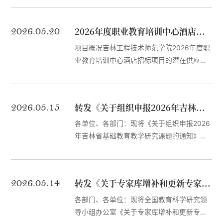
务法治政府建设与学校高水平发展。二、申
ZKGSF(ZB)-20260292三、成交信息供应商
报范围与条件（一）申报范围本次课题申报
名称：中合一工程设计有限公司供应商地
2026.05.20
2026年度职业教育培训中心酒店招标项目校内磋商公告
面向各级行政机关及其工作人员、...
址：安徽省合肥市肥西县云谷路266号成交
金额：290000.00元四、主要标的信息：名
项目概况吉林工程技术师范学院2026年度职
称：吉林工程技术师范学院长德校区新建智
业教育培训中心酒店招标项目的潜在供应商
能装备产教融合实训基地项目方案设计及工
应在华春建设工程项目管理有限责任公司获
程咨询服务采购需求：（1）依据学校教学使
取磋商文件，并于2026年06月02日14：30
用需求，完成产教融合项目单体建筑方案及
分（北京时间）前递交磋商响应文件。一、
2026.05.15
转发《关于组织申报2026年吉林省基础教育教学研究课题的通知》
周边道路铺装（...
项目基本情况1.项目编号：HC-JLZB-2026-
3942.项目名称：吉林工程技术师范学院
各单位、各部门：现将《关于组织申报2026
2026年度职业教育培训中心酒店招标项目；
年吉林省基础教育教学研究课题的通知》转
3.采购需求：吉林工程技术师范学院2026年
发给你们，请各部门按照通知要求，积极组
度职业教育培训中心酒店招标项目（详见第
织申报。一、课题类别与限额要求本年度吉
五章）。4.合同履行期限：自合同签订之日
林省基础教育教学研究课题分重点课题和一
2026.05.14
转发《关于专家库增补和更新专家信息的通知》
起一年。...
般课题两类，我校限额申报。申请人根据选
题指南（见附件1）提供的研究范围，结合自
各部门、各单位：现将全国教育科学研究领
身的研究基础和学术专长，认真凝练研究课
导小组办公室《关于专家库增补和更新专家